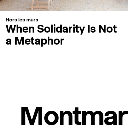
Hors les murs
When Solidarity Is Not
a Metaphor
Montmar