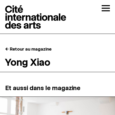
Skip to content
Togg
APPELS À CANDIDATURES
← Retour au magazine
LA CITÉ
↓
Yong Xiao
RÉSIDENCES
↓
ATELIERS OUVERTS
Et aussi dans le magazine
PROGRAMMATION