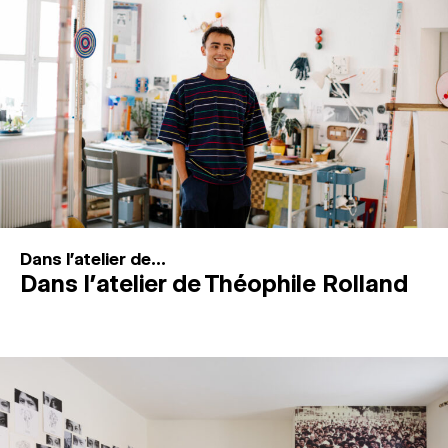
MAGAZINE
ESPACES DE PRATIQUE ARTISTIQUE
↓
Recherche
Connexion
↓
Dans l'atelier de...
Dans l’atelier de Théophile Rolland