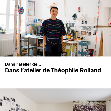
MAGAZINE
ESPACES DE PRATIQUE ARTISTIQUE
↓
Recherche
Connexion
↓
Dans l'atelier de...
Dans l’atelier de Théophile Rolland