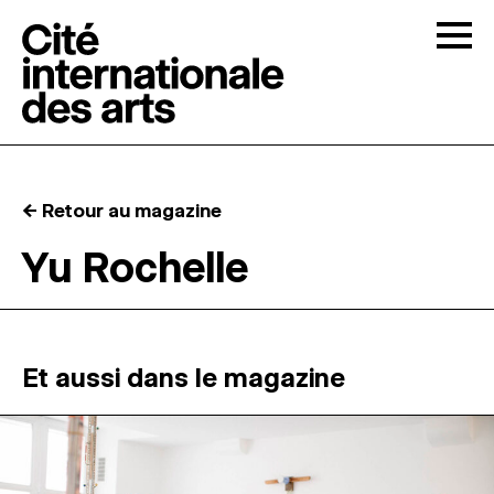
Skip to content
Togg
APPELS À CANDIDATURES
← Retour au magazine
LA CITÉ
↓
Yu Rochelle
RÉSIDENCES
↓
ATELIERS OUVERTS
Et aussi dans le magazine
PROGRAMMATION