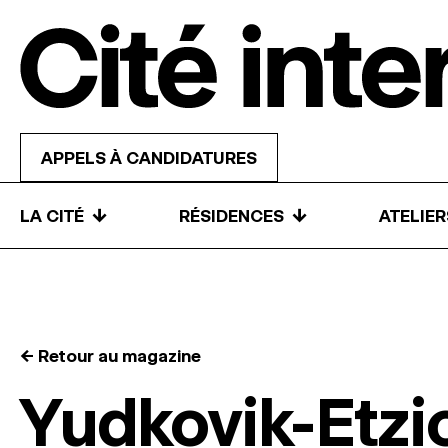
Skip to content
APPELS À CANDIDATURES
↓
↓
LA CITÉ
RÉSIDENCES
ATELIE
← Retour au magazine
Yudkovik-Etzi