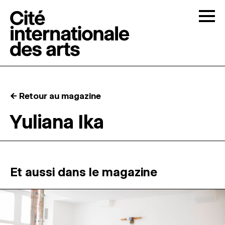
Skip to content
Togg
APPELS À CANDIDATURES
← Retour au magazine
LA CITÉ
↓
Yuliana Ika
RÉSIDENCES
↓
ATELIERS OUVERTS
Et aussi dans le magazine
PROGRAMMATION