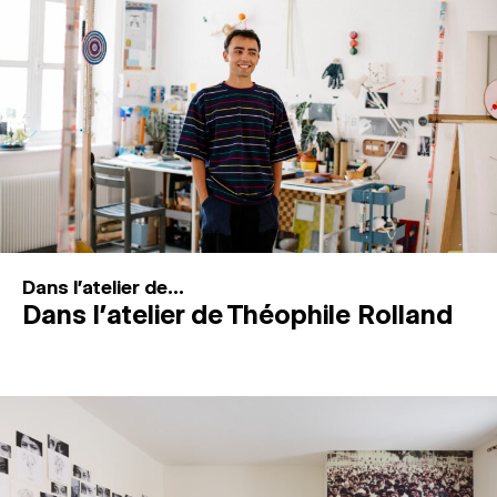
MAGAZINE
ESPACES DE PRATIQUE ARTISTIQUE
↓
Recherche
Connexion
↓
Dans l'atelier de...
Dans l’atelier de Théophile Rolland