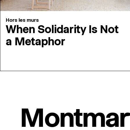
Hors les murs
When Solidarity Is Not
a Metaphor
Montmar