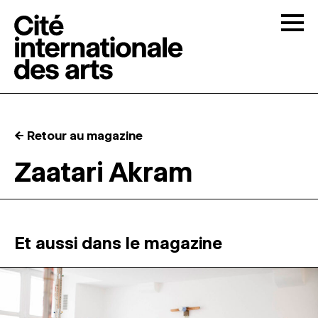
Skip to content
Togg
APPELS À CANDIDATURES
← Retour au magazine
LA CITÉ
↓
Zaatari Akram
RÉSIDENCES
↓
ATELIERS OUVERTS
Et aussi dans le magazine
PROGRAMMATION