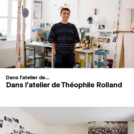
MAGAZINE
ESPACES DE PRATIQUE ARTISTIQUE
↓
Recherche
Connexion
↓
Dans l'atelier de...
Dans l’atelier de Théophile Rolland