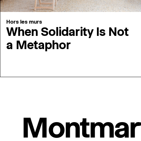
Hors les murs
When Solidarity Is Not
a Metaphor
Montmar