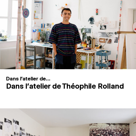
MAGAZINE
ESPACES DE PRATIQUE ARTISTIQUE
↓
Recherche
Connexion
↓
Dans l'atelier de...
Dans l’atelier de Théophile Rolland