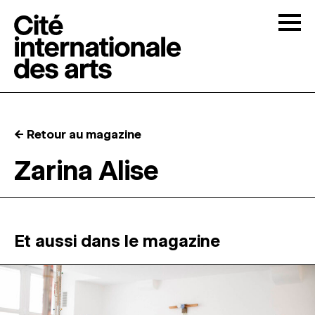
Skip to content
Togg
APPELS À CANDIDATURES
← Retour au magazine
LA CITÉ
↓
Zarina Alise
RÉSIDENCES
↓
ATELIERS OUVERTS
Et aussi dans le magazine
PROGRAMMATION