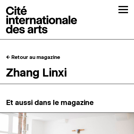
Skip to content
Togg
APPELS À CANDIDATURES
← Retour au magazine
LA CITÉ
↓
Zhang Linxi
RÉSIDENCES
↓
ATELIERS OUVERTS
Et aussi dans le magazine
PROGRAMMATION