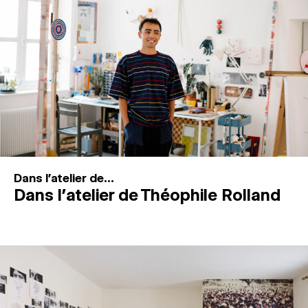
MAGAZINE
ESPACES DE PRATIQUE ARTISTIQUE
↓
Recherche
Connexion
↓
Dans l'atelier de...
Dans l’atelier de Théophile Rolland