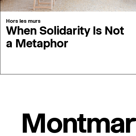
Hors les murs
When Solidarity Is Not
a Metaphor
Montmar