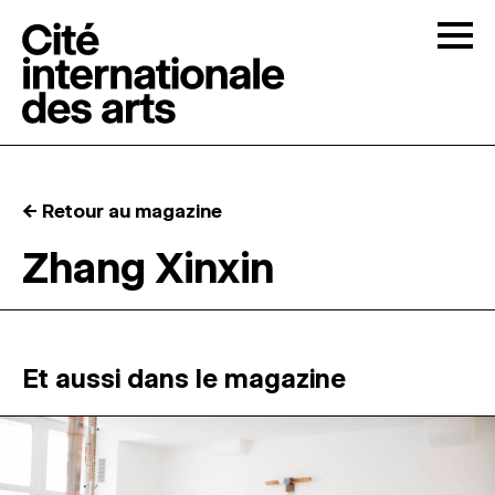
Skip to content
Togg
APPELS À CANDIDATURES
← Retour au magazine
LA CITÉ
↓
Zhang Xinxin
RÉSIDENCES
↓
ATELIERS OUVERTS
Et aussi dans le magazine
PROGRAMMATION