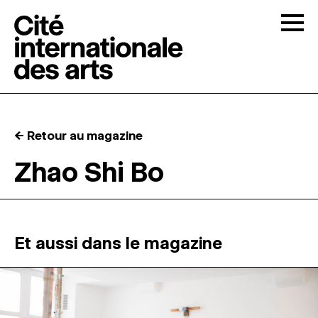
Skip to content
Togg
APPELS À CANDIDATURES
← Retour au magazine
LA CITÉ
↓
Zhao Shi Bo
RÉSIDENCES
↓
ATELIERS OUVERTS
Et aussi dans le magazine
PROGRAMMATION