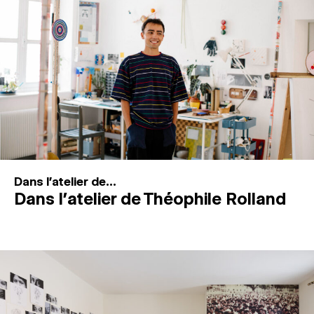
MAGAZINE
ESPACES DE PRATIQUE ARTISTIQUE
↓
Recherche
Connexion
↓
Dans l'atelier de...
Dans l’atelier de Théophile Rolland