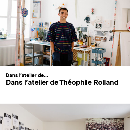
MAGAZINE
ESPACES DE PRATIQUE ARTISTIQUE
↓
Recherche
Connexion
↓
Dans l'atelier de...
Dans l’atelier de Théophile Rolland