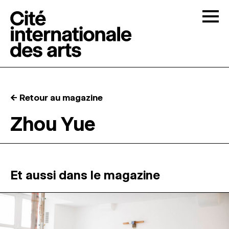
Skip to content
Togg
APPELS À CANDIDATURES
← Retour au magazine
LA CITÉ
↓
Zhou Yue
RÉSIDENCES
↓
ATELIERS OUVERTS
Et aussi dans le magazine
PROGRAMMATION