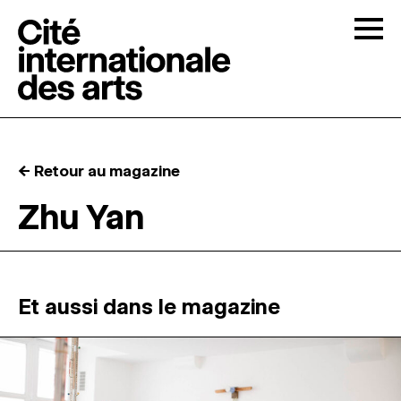
Skip to content
Togg
APPELS À CANDIDATURES
← Retour au magazine
LA CITÉ
↓
Zhu Yan
RÉSIDENCES
↓
ATELIERS OUVERTS
Et aussi dans le magazine
PROGRAMMATION