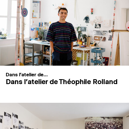
MAGAZINE
ESPACES DE PRATIQUE ARTISTIQUE
↓
Recherche
Connexion
↓
Dans l'atelier de...
Dans l’atelier de Théophile Rolland