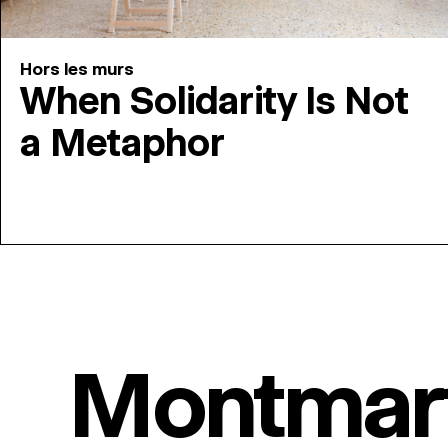
Hors les murs
When Solidarity Is Not
a Metaphor
Montmar