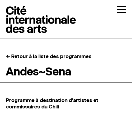
Skip to content
Togg
APPELS À CANDIDATURES
← Retour à la liste des programmes
LA CITÉ
↓
Andes~Sena
RÉSIDENCES
↓
ATELIERS OUVERTS
Programme à destination d’artistes et
commissaires du Chili
PROGRAMMATION