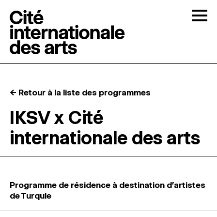
Skip to content
Togg
APPELS À CANDIDATURES
← Retour à la liste des programmes
LA CITÉ
↓
IKSV x Cité
internationale des arts
RÉSIDENCES
↓
ATELIERS OUVERTS
Programme de résidence à destination d’artistes
PROGRAMMATION
de Turquie