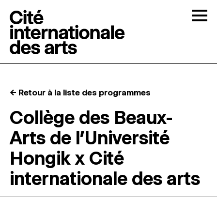
Skip to content
Togg
APPELS À CANDIDATURES
← Retour à la liste des programmes
LA CITÉ
↓
Collège des Beaux-
Arts de l’Université
RÉSIDENCES
↓
Hongik x Cité
ATELIERS OUVERTS
internationale des arts
PROGRAMMATION