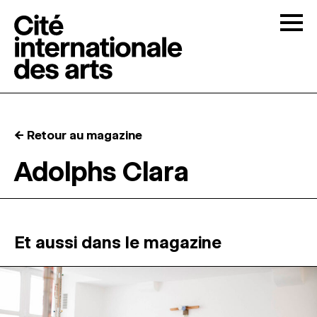
Skip to content
Togg
APPELS À CANDIDATURES
← Retour au magazine
LA CITÉ
↓
Adolphs Clara
RÉSIDENCES
↓
ATELIERS OUVERTS
Et aussi dans le magazine
PROGRAMMATION