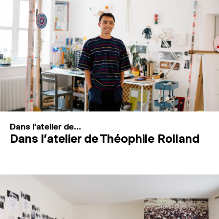
MAGAZINE
ESPACES DE PRATIQUE ARTISTIQUE
↓
Recherche
Connexion
↓
Dans l'atelier de...
Dans l’atelier de Théophile Rolland