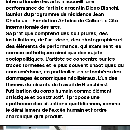
internationale des arts a accueilli une
MAGAZINE
performance de l’artiste argentin Diego Bianchi,
lauréat du programme de résidence Jean
Chatelus – Fondation Antoine de Galbert x Cité
ESPACES DE PRATIQUE ARTISTIQUE
↓
internationale des arts.
Sa pratique comprend des sculptures, des
installations, de l’art vidéo, des photographies et
Recherche
des éléments de performance, qui examinent les
Connexion
normes esthétiques ainsi que des sujets
↓
sociopolitiques. L’artiste se concentre sur les
traces formelles et le plus souvent chaotiques du
consumérisme, en particulier les retombées des
dommages économiques néolibéraux. L’un des
thèmes dominants du travail de Bianchi est
l’utilisation du corps humain comme élément
artistique et constructif. Il propose une
apothéose des situations quotidiennes, comme
le déraillement de l’excès humain et l’ordre
anarchique qu’il produit.