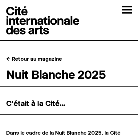
Skip to content
Togg
APPELS À CANDIDATURES
← Retour au magazine
LA CITÉ
↓
Nuit Blanche 2025
RÉSIDENCES
↓
C'était à la Cité...
ATELIERS OUVERTS
PROGRAMMATION
Dans le cadre de la Nuit Blanche 2025, la Cité