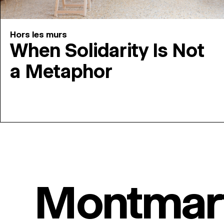
Hors les murs
When Solidarity Is Not
a Metaphor
Montmar