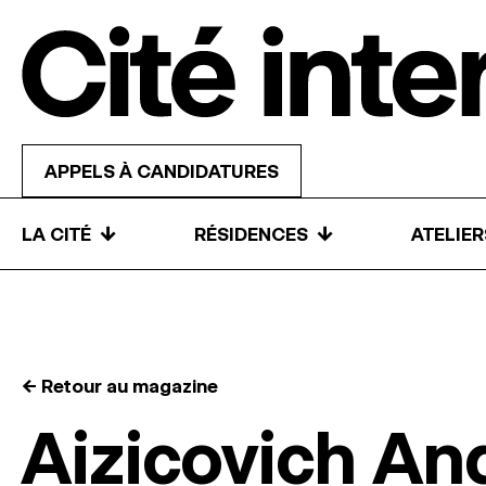
Skip to content
APPELS À CANDIDATURES
↓
↓
LA CITÉ
RÉSIDENCES
ATELIE
← Retour au magazine
Aizicovich An