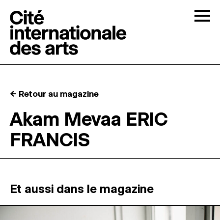
Skip to content
Togg
APPELS À CANDIDATURES
← Retour au magazine
LA CITÉ
↓
Akam Mevaa ERIC
FRANCIS
RÉSIDENCES
↓
ATELIERS OUVERTS
Et aussi dans le magazine
PROGRAMMATION