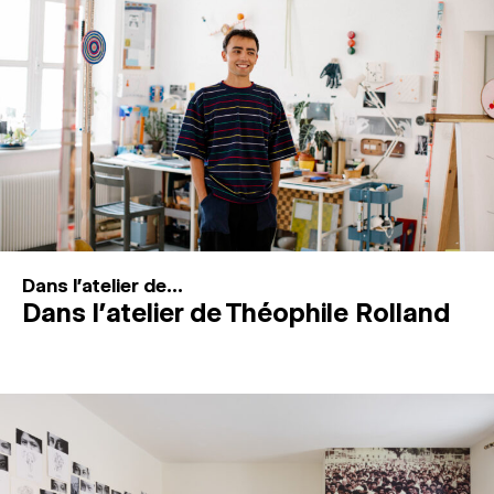
MAGAZINE
ESPACES DE PRATIQUE ARTISTIQUE
↓
Recherche
Connexion
↓
Dans l'atelier de...
Dans l’atelier de Théophile Rolland