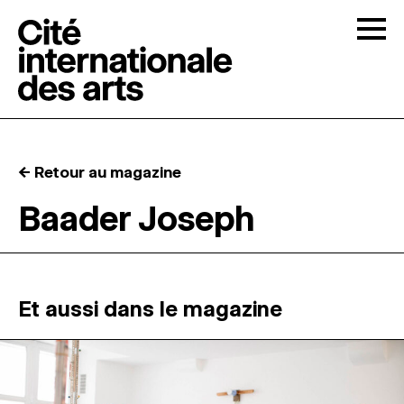
Skip to content
Togg
APPELS À CANDIDATURES
← Retour au magazine
LA CITÉ
↓
Baader Joseph
RÉSIDENCES
↓
ATELIERS OUVERTS
Et aussi dans le magazine
PROGRAMMATION