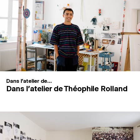
MAGAZINE
ESPACES DE PRATIQUE ARTISTIQUE
↓
Recherche
Connexion
↓
Dans l'atelier de...
Dans l’atelier de Théophile Rolland