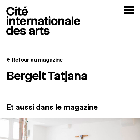
Skip to content
Togg
APPELS À CANDIDATURES
← Retour au magazine
LA CITÉ
↓
Bergelt Tatjana
RÉSIDENCES
↓
ATELIERS OUVERTS
Et aussi dans le magazine
PROGRAMMATION