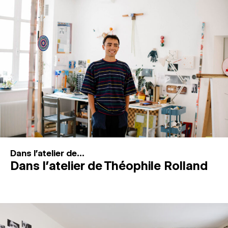
MAGAZINE
ESPACES DE PRATIQUE ARTISTIQUE
↓
Recherche
Connexion
↓
Dans l'atelier de...
Dans l’atelier de Théophile Rolland