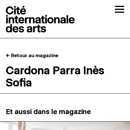
Skip to content
Togg
APPELS À CANDIDATURES
← Retour au magazine
LA CITÉ
↓
Cardona Parra Inès
Sofia
RÉSIDENCES
↓
ATELIERS OUVERTS
Et aussi dans le magazine
PROGRAMMATION