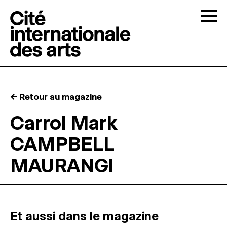
Skip to content
Togg
APPELS À CANDIDATURES
← Retour au magazine
LA CITÉ
↓
Carrol Mark
CAMPBELL
RÉSIDENCES
↓
MAURANGI
ATELIERS OUVERTS
PROGRAMMATION
Et aussi dans le magazine