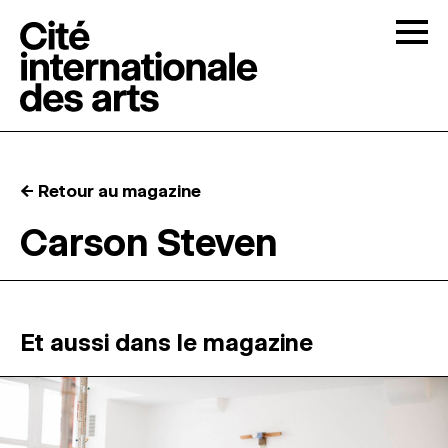
Skip to content
Togg
APPELS À CANDIDATURES
← Retour au magazine
LA CITÉ
↓
Carson Steven
RÉSIDENCES
↓
ATELIERS OUVERTS
Et aussi dans le magazine
PROGRAMMATION