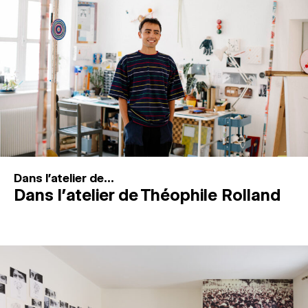
MAGAZINE
ESPACES DE PRATIQUE ARTISTIQUE
↓
Recherche
Connexion
↓
Dans l'atelier de...
Dans l’atelier de Théophile Rolland