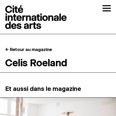
Skip to content
Togg
APPELS À CANDIDATURES
← Retour au magazine
LA CITÉ
↓
Celis Roeland
RÉSIDENCES
↓
ATELIERS OUVERTS
Et aussi dans le magazine
PROGRAMMATION