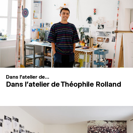
MAGAZINE
ESPACES DE PRATIQUE ARTISTIQUE
↓
Recherche
Connexion
↓
Dans l'atelier de...
Dans l’atelier de Théophile Rolland