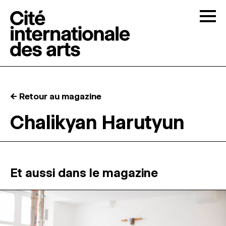
Skip to content
Togg
APPELS À CANDIDATURES
← Retour au magazine
LA CITÉ
↓
Chalikyan Harutyun
RÉSIDENCES
↓
ATELIERS OUVERTS
Et aussi dans le magazine
PROGRAMMATION