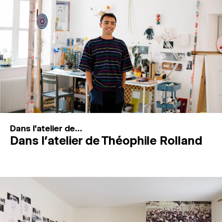
MAGAZINE
ESPACES DE PRATIQUE ARTISTIQUE
↓
Recherche
Connexion
↓
Dans l'atelier de...
Dans l’atelier de Théophile Rolland