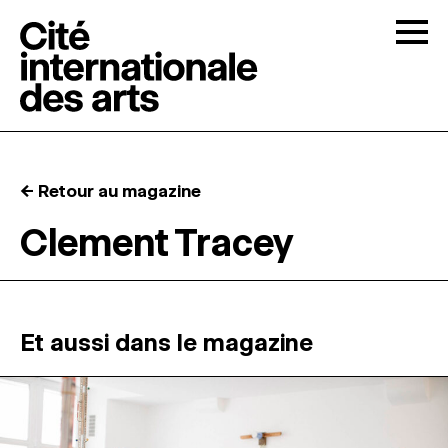
Skip to content
Togg
APPELS À CANDIDATURES
← Retour au magazine
LA CITÉ
↓
Clement Tracey
RÉSIDENCES
↓
ATELIERS OUVERTS
Et aussi dans le magazine
PROGRAMMATION