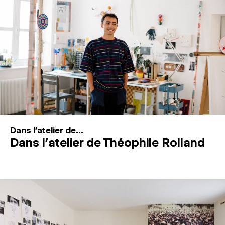
MAGAZINE
ESPACES DE PRATIQUE ARTISTIQUE
↓
Recherche
Connexion
↓
Dans l'atelier de...
Dans l’atelier de Théophile Rolland