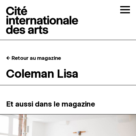
Skip to content
Togg
APPELS À CANDIDATURES
← Retour au magazine
LA CITÉ
↓
Coleman Lisa
RÉSIDENCES
↓
ATELIERS OUVERTS
Et aussi dans le magazine
PROGRAMMATION