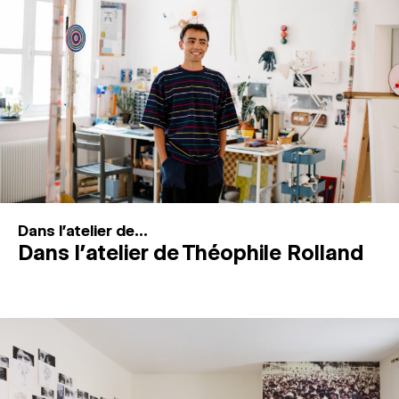
MAGAZINE
ESPACES DE PRATIQUE ARTISTIQUE
↓
Recherche
Connexion
↓
Dans l'atelier de...
Dans l’atelier de Théophile Rolland