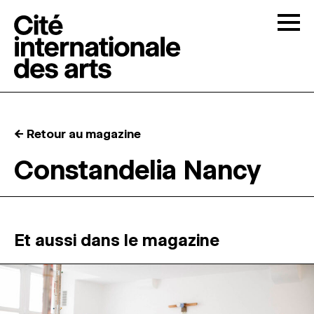
Skip to content
Togg
APPELS À CANDIDATURES
← Retour au magazine
LA CITÉ
↓
Constandelia Nancy
RÉSIDENCES
↓
ATELIERS OUVERTS
Et aussi dans le magazine
PROGRAMMATION