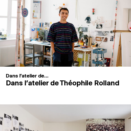
MAGAZINE
ESPACES DE PRATIQUE ARTISTIQUE
↓
Recherche
Connexion
↓
Dans l'atelier de...
Dans l’atelier de Théophile Rolland