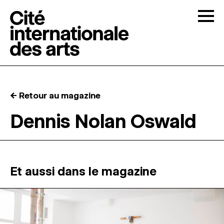
Skip to content
Togg
APPELS À CANDIDATURES
← Retour au magazine
LA CITÉ
↓
Dennis Nolan Oswald
RÉSIDENCES
↓
ATELIERS OUVERTS
Et aussi dans le magazine
PROGRAMMATION