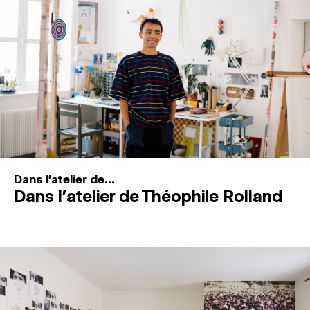
MAGAZINE
ESPACES DE PRATIQUE ARTISTIQUE
↓
Recherche
Connexion
↓
Dans l'atelier de...
Dans l’atelier de Théophile Rolland