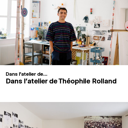
MAGAZINE
ESPACES DE PRATIQUE ARTISTIQUE
↓
Recherche
Connexion
↓
Dans l'atelier de...
Dans l’atelier de Théophile Rolland