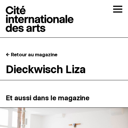
Skip to content
Togg
APPELS À CANDIDATURES
← Retour au magazine
LA CITÉ
↓
Dieckwisch Liza
RÉSIDENCES
↓
ATELIERS OUVERTS
Et aussi dans le magazine
PROGRAMMATION