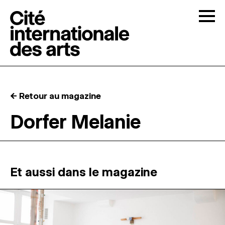
Skip to content
Togg
APPELS À CANDIDATURES
← Retour au magazine
LA CITÉ
↓
Dorfer Melanie
RÉSIDENCES
↓
ATELIERS OUVERTS
Et aussi dans le magazine
PROGRAMMATION