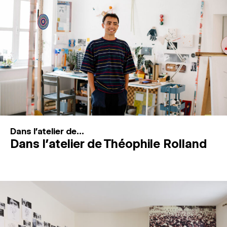
MAGAZINE
ESPACES DE PRATIQUE ARTISTIQUE
↓
Recherche
Connexion
↓
Dans l'atelier de...
Dans l’atelier de Théophile Rolland