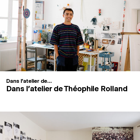
MAGAZINE
ESPACES DE PRATIQUE ARTISTIQUE
↓
Recherche
Connexion
↓
Dans l'atelier de...
Dans l’atelier de Théophile Rolland