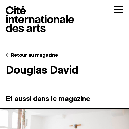
Skip to content
Togg
APPELS À CANDIDATURES
← Retour au magazine
LA CITÉ
↓
Douglas David
RÉSIDENCES
↓
ATELIERS OUVERTS
Et aussi dans le magazine
PROGRAMMATION