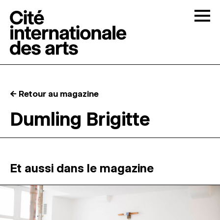
Skip to content
Togg
APPELS À CANDIDATURES
← Retour au magazine
LA CITÉ
↓
Dumling Brigitte
RÉSIDENCES
↓
ATELIERS OUVERTS
Et aussi dans le magazine
PROGRAMMATION