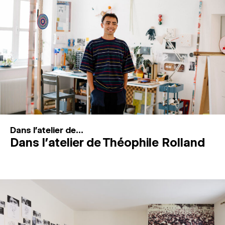
MAGAZINE
ESPACES DE PRATIQUE ARTISTIQUE
↓
Recherche
Connexion
↓
Dans l'atelier de...
Dans l’atelier de Théophile Rolland