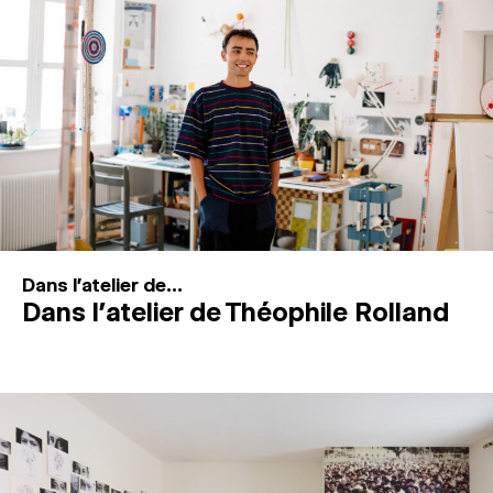
MAGAZINE
ESPACES DE PRATIQUE ARTISTIQUE
↓
Recherche
Connexion
↓
Dans l'atelier de...
Dans l’atelier de Théophile Rolland