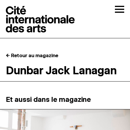
Skip to content
Togg
APPELS À CANDIDATURES
← Retour au magazine
LA CITÉ
↓
Dunbar Jack Lanagan
RÉSIDENCES
↓
ATELIERS OUVERTS
Et aussi dans le magazine
PROGRAMMATION