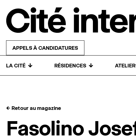
Skip to content
APPELS À CANDIDATURES
↓
↓
LA CITÉ
RÉSIDENCES
ATELIE
← Retour au magazine
Fasolino Jose