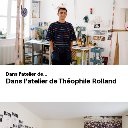
MAGAZINE
ESPACES DE PRATIQUE ARTISTIQUE
↓
Recherche
Connexion
↓
Dans l'atelier de...
Dans l’atelier de Théophile Rolland