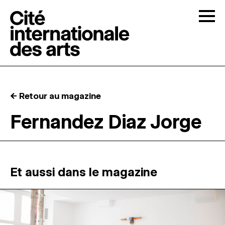
Skip to content
Togg
APPELS À CANDIDATURES
← Retour au magazine
LA CITÉ
↓
Fernandez Diaz Jorge
RÉSIDENCES
↓
ATELIERS OUVERTS
Et aussi dans le magazine
PROGRAMMATION