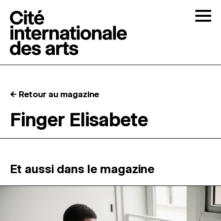
Skip to content
Togg
APPELS À CANDIDATURES
← Retour au magazine
LA CITÉ
↓
Finger Elisabete
RÉSIDENCES
↓
ATELIERS OUVERTS
Et aussi dans le magazine
PROGRAMMATION