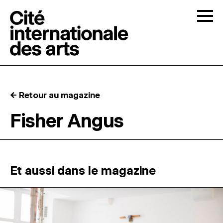
Skip to content
Togg
APPELS À CANDIDATURES
← Retour au magazine
LA CITÉ
↓
Fisher Angus
RÉSIDENCES
↓
ATELIERS OUVERTS
Et aussi dans le magazine
PROGRAMMATION