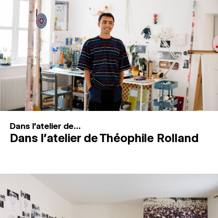
MAGAZINE
ESPACES DE PRATIQUE ARTISTIQUE
↓
Recherche
Connexion
↓
Dans l'atelier de...
Dans l’atelier de Théophile Rolland