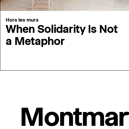
Hors les murs
When Solidarity Is Not
a Metaphor
Montmar