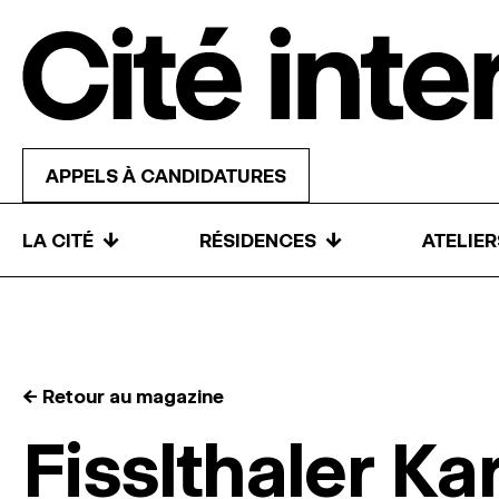
Skip to content
APPELS À CANDIDATURES
↓
↓
LA CITÉ
RÉSIDENCES
ATELIE
← Retour au magazine
Fisslthaler Ka