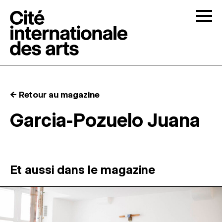
Skip to content
Togg
APPELS À CANDIDATURES
← Retour au magazine
LA CITÉ
↓
Garcia-Pozuelo Juana
RÉSIDENCES
↓
ATELIERS OUVERTS
Et aussi dans le magazine
PROGRAMMATION