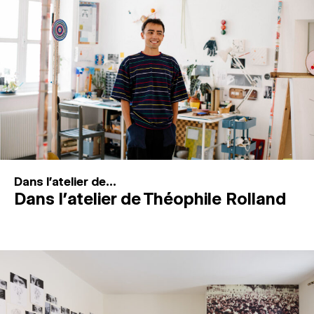
MAGAZINE
ESPACES DE PRATIQUE ARTISTIQUE
↓
Recherche
Connexion
↓
Dans l'atelier de...
Dans l’atelier de Théophile Rolland