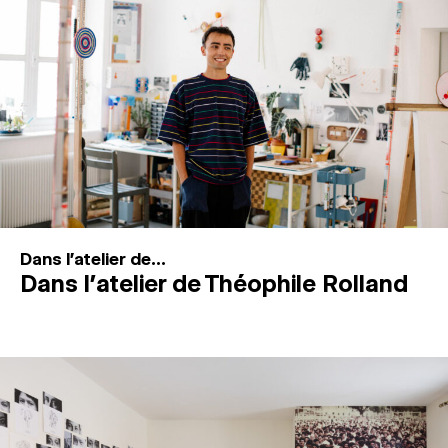
MAGAZINE
ESPACES DE PRATIQUE ARTISTIQUE
↓
Recherche
Connexion
↓
Dans l'atelier de...
Dans l’atelier de Théophile Rolland