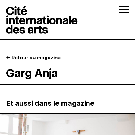
Skip to content
Togg
APPELS À CANDIDATURES
← Retour au magazine
LA CITÉ
↓
Garg Anja
RÉSIDENCES
↓
ATELIERS OUVERTS
Et aussi dans le magazine
PROGRAMMATION