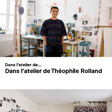
MAGAZINE
ESPACES DE PRATIQUE ARTISTIQUE
↓
Recherche
Connexion
↓
Dans l'atelier de...
Dans l’atelier de Théophile Rolland