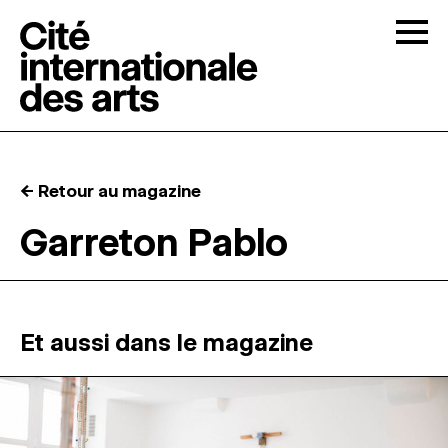
Skip to content
Togg
APPELS À CANDIDATURES
← Retour au magazine
LA CITÉ
↓
Garreton Pablo
RÉSIDENCES
↓
ATELIERS OUVERTS
Et aussi dans le magazine
PROGRAMMATION