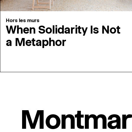
Hors les murs
When Solidarity Is Not
a Metaphor
Montmar