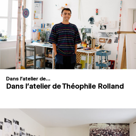
MAGAZINE
ESPACES DE PRATIQUE ARTISTIQUE
↓
Recherche
Connexion
↓
Dans l'atelier de...
Dans l’atelier de Théophile Rolland