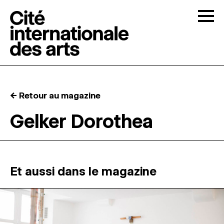
Skip to content
Togg
APPELS À CANDIDATURES
← Retour au magazine
LA CITÉ
↓
Gelker Dorothea
RÉSIDENCES
↓
ATELIERS OUVERTS
Et aussi dans le magazine
PROGRAMMATION