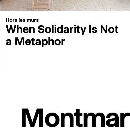
Hors les murs
When Solidarity Is Not
a Metaphor
Montmar